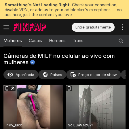
Something's Not Loading Right.
Check your connection,
disable VPN, or add us to your ad blocker's exceptions — no
ads here, just the content you love.
Entre gratuitamente
Mulheres
Casais
Homens
Trans
Câmeras de MILF no celular ao vivo com
mulheres
Aparência
Países
Preço e tipo de show
Indy_luxx
SolLua942871