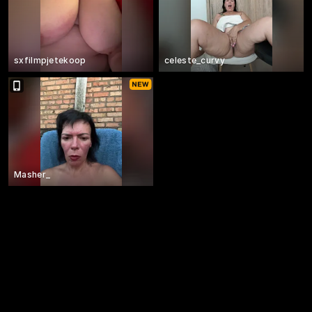
sxfilmpjetekoop
celeste_curvy
Masher_