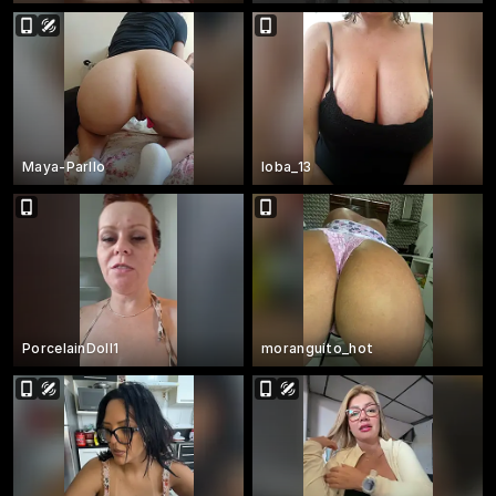
Maya-Parllo
loba_13
PorcelainDoll1
moranguito_hot