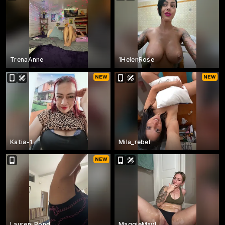
TrenaAnne
1HelenRose
Katia-1
Mila_rebel
Lauren_Bond
MaggieMayI