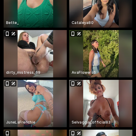
Bette_
Cataleya80
dirty_mistress_69
AvaFlowers6
JuneLaFrenchie
Selvaggia_official83