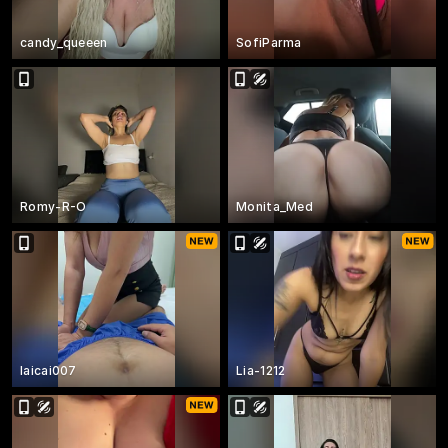
candy_queeen
SofiParma
Romy-R-O
Monita_Med
laicai007
Lia-1212