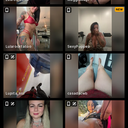
Lularocktatoo
SexyPoppea
Lupita_sol
casadacwb