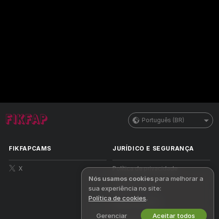
Português (BR)
FIKFAPCAMS
JURÍDICO E SEGURANÇA
X
Política de privacidade
Nós usamos cookies
para melhorar a
Termos de uso
sua experiência no site:
Política de cookies
.
Política da DMCA
Gerenciar
Aceitar todos