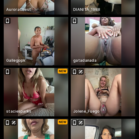
AuroraChest
DIANITA_1988
Gallegopk
gatadanada
staciesparks
Jolene_Fuego