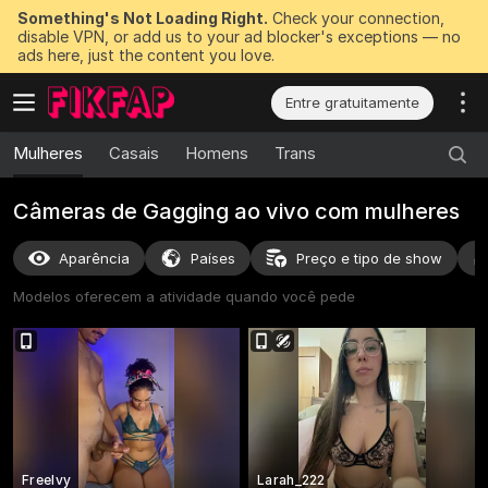
Something's Not Loading Right.
Check your connection,
disable VPN, or add us to your ad blocker's exceptions — no
ads here, just the content you love.
Entre gratuitamente
Mulheres
Casais
Homens
Trans
Câmeras de Gagging ao vivo com mulheres
Aparência
Países
Preço e tipo de show
Modelos oferecem a atividade quando você pede
FreeIvy
Larah_222