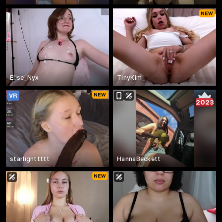
Elise_Nyx
TinyKim_
2023
starlighttttt
HannaBeckett