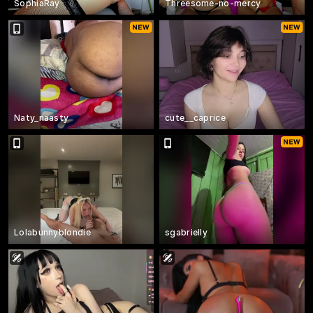
SophiaRay
Threesome-no-mercy
Naty_naasty
cute__caprice
Lolabunnyblondie
sgabrielly