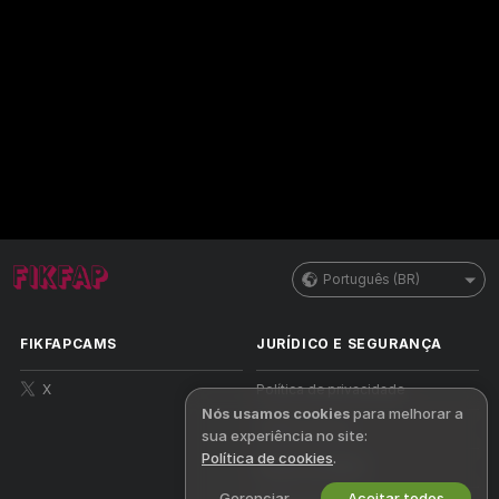
Português (BR)
FIKFAPCAMS
JURÍDICO E SEGURANÇA
X
Política de privacidade
Nós usamos cookies
para melhorar a
Termos de uso
sua experiência no site:
Política de cookies
.
Política da DMCA
Gerenciar
Aceitar todos