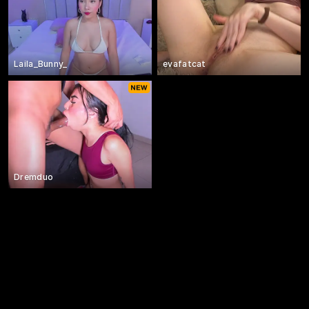
Laila_Bunny_
evafatcat
Dremduo