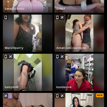
IleneElizondo
GiMilf
Mari29patty
AmericanCreampies
babydolll
kandalove