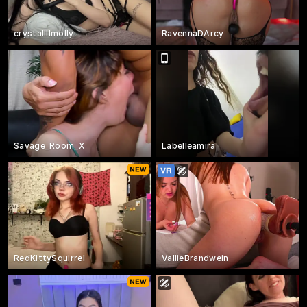
crystallllmolly
RavennaDArcy
Savage_Room_X
Labelleamira
RedKittySquirrel
VallieBrandwein