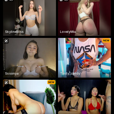
SkylineBliss
LovelyMiu
Sssonya
Tasty_candy